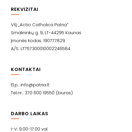
REKVIZITAI
Všį „Actio Catholica Patria”
Smalininkų g. 9, LT-44295 Kaunas
Įmonės kodas: 190777829
A/S: LT757300010002246584
KONTAKTAI
El.p.: info@patria.lt
Tel.nr.: 370 600 19550 (biuras)
DARBO LAIKAS
I-V: 9:00-17:00 val.