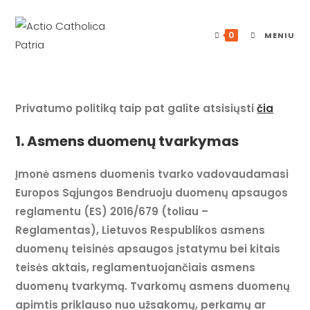
Skip
to
0
MENIU
content
Privatumo politiką taip pat galite atsisiųsti
čia
1. Asmens duomenų tvarkymas
Įmonė asmens duomenis tvarko vadovaudamasi
Europos Sąjungos Bendruoju duomenų apsaugos
reglamentu (ES) 2016/679 (toliau –
Reglamentas), Lietuvos Respublikos asmens
duomenų teisinės apsaugos įstatymu bei kitais
teisės aktais, reglamentuojančiais asmens
duomenų tvarkymą. Tvarkomų asmens duomenų
apimtis priklauso nuo užsakomų, perkamų ar