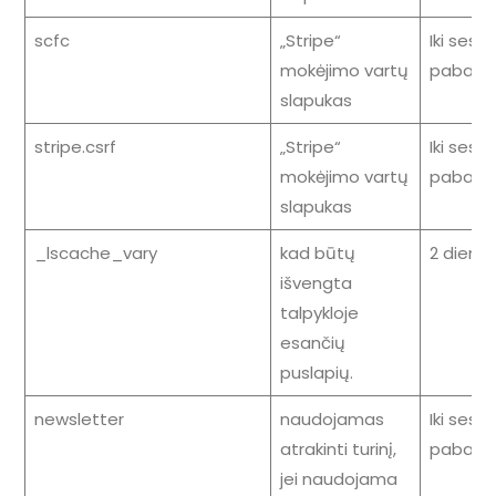
scfc
„Stripe“
Iki sesij
mokėjimo vartų
pabaig
slapukas
stripe.csrf
„Stripe“
Iki sesij
mokėjimo vartų
pabaig
slapukas
_lscache_vary
kad būtų
2 dieno
išvengta
talpykloje
esančių
puslapių.
newsletter
naudojamas
Iki sesij
atrakinti turinį,
pabaig
jei naudojama