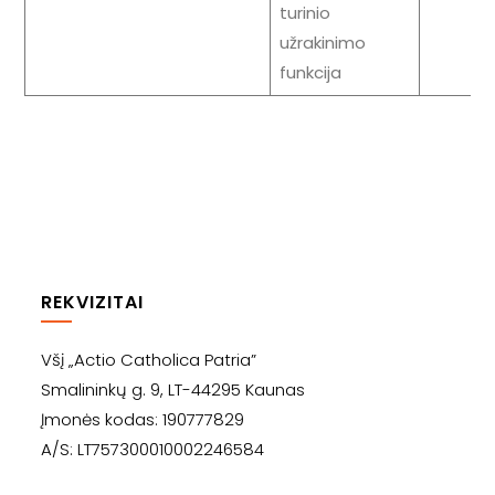
turinio
užrakinimo
funkcija
REKVIZITAI
Všį „Actio Catholica Patria”
Smalininkų g. 9, LT-44295 Kaunas
Įmonės kodas: 190777829
A/S: LT757300010002246584