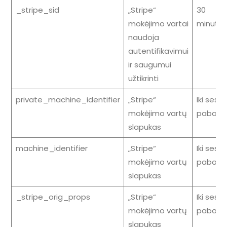
_stripe_sid
„Stripe“
30
mokėjimo vartai
minutės
naudoja
autentifikavimui
ir saugumui
užtikrinti
private_machine_identifier
„Stripe“
Iki sesij
mokėjimo vartų
pabaig
slapukas
machine_identifier
„Stripe“
Iki sesij
mokėjimo vartų
pabaig
slapukas
_stripe_orig_props
„Stripe“
Iki sesij
mokėjimo vartų
pabaig
slapukas