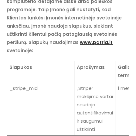
kompiuterio kietajame diske arba paieškos
programoje. Taip Įmonė gali nustatyti, kad
Klientas lankėsi Įmonės internetinėje svetainėje
anksčiau. Įmonė naudoja slapukus, siekiant
užtikrinti Klientui pačią patogiausią svetainės
peržiūrą. Slapukų naudojimas
www.patria.lt
svetainėje:
Slapukas
Aprašymas
Galioji
termin
_stripe_mid
„Stripe“
1 metai
mokėjimo vartai
naudoja
autentifikavimui
ir saugumui
užtikrinti