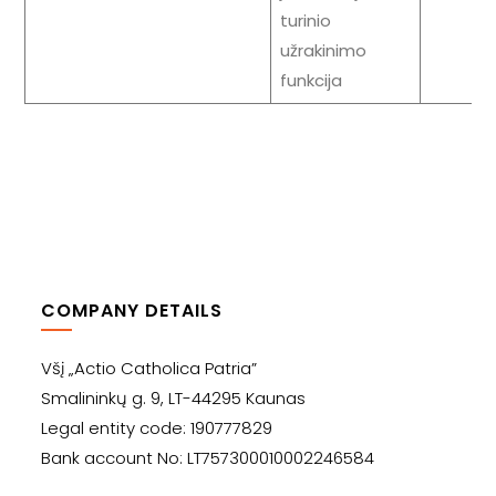
turinio
užrakinimo
funkcija
COMPANY DETAILS
Všį „Actio Catholica Patria”
Smalininkų g. 9, LT-44295 Kaunas
Legal entity code: 190777829
Bank account No: LT757300010002246584