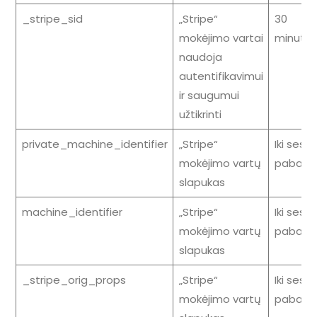
_stripe_sid
„Stripe“
30
mokėjimo vartai
minutės
naudoja
autentifikavimui
ir saugumui
užtikrinti
private_machine_identifier
„Stripe“
Iki sesij
mokėjimo vartų
pabaig
slapukas
machine_identifier
„Stripe“
Iki sesij
mokėjimo vartų
pabaig
slapukas
_stripe_orig_props
„Stripe“
Iki sesij
mokėjimo vartų
pabaig