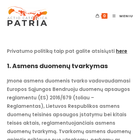
Skip
to
0
MENIU
content
Privatumo politiką taip pat galite atsisiųsti
here
1. Asmens duomenų tvarkymas
Įmonė asmens duomenis tvarko vadovaudamasi
Europos Sąjungos Bendruoju duomenų apsaugos
reglamentu (ES) 2016/679 (toliau –
Reglamentas), Lietuvos Respublikos asmens
duomenų teisinės apsaugos įstatymu bei kitais
teisės aktais, reglamentuojančiais asmens
duomenų tvarkymą. Tvarkomų asmens duomenų
apimtis priklauso nuo užsakomų, perkamų ar