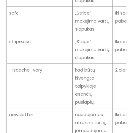
slapukas
scfc
„Stripe“
Iki sesij
mokėjimo vartų
pabaig
slapukas
stripe.csrf
„Stripe“
Iki sesij
mokėjimo vartų
pabaig
slapukas
_lscache_vary
kad būtų
2 dieno
išvengta
talpykloje
esančių
puslapių.
newsletter
naudojamas
Iki sesij
atrakinti turinį,
pabaig
jei naudojama