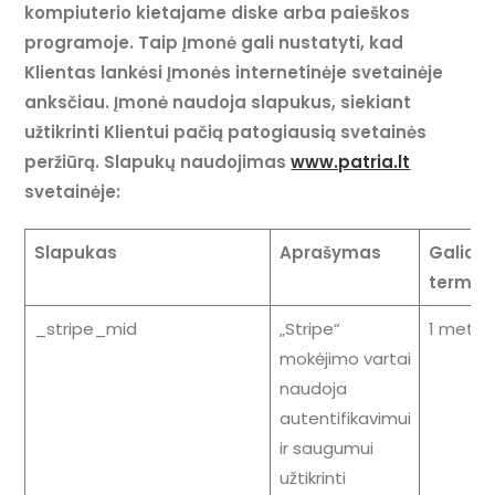
kompiuterio kietajame diske arba paieškos
programoje. Taip Įmonė gali nustatyti, kad
Klientas lankėsi Įmonės internetinėje svetainėje
anksčiau. Įmonė naudoja slapukus, siekiant
užtikrinti Klientui pačią patogiausią svetainės
peržiūrą. Slapukų naudojimas
www.patria.lt
svetainėje:
Slapukas
Aprašymas
Galioji
termin
_stripe_mid
„Stripe“
1 metai
mokėjimo vartai
naudoja
autentifikavimui
ir saugumui
užtikrinti