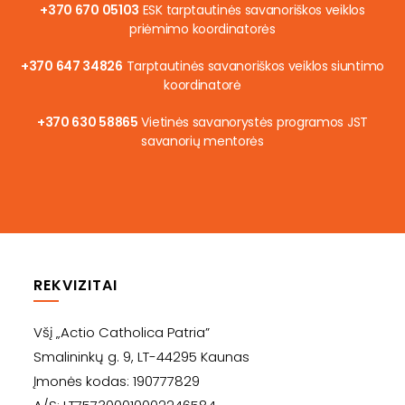
+370 670 05103
ESK tarptautinės savanoriškos veiklos
priėmimo koordinatorės
+370 647 34826
Tarptautinės savanoriškos veiklos siuntimo
koordinatorė
+370 630 58865
Vietinės savanorystės programos JST
savanorių mentorės
REKVIZITAI
Všį „Actio Catholica Patria”
Smalininkų g. 9, LT-44295 Kaunas
Įmonės kodas: 190777829