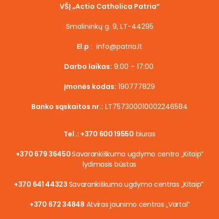
VŠĮ „Actio Catholica Patria”
Smalininkų g. 9, LT-44295
El.p
: info@patria.lt
Darbo laikas:
9:00 – 17:00
Įmonės kodas:
190777829
Banko sąskaitos nr.:
LT757300010002246584
Tel .: +370 600 19550
biuras
+370 679 36450
Savarankiškumo ugdymo centro „Kitaip”
lydimasis būstas
+370 641 44323
Savarankiškumo ugdymo centras „Kitaip”
+370 672 34848
Atviras jaunimo centras „Vartai”