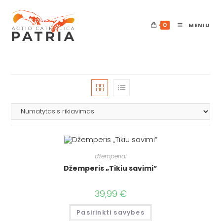
Skip
to
0
MENIU
content
džemperiai
Džemperis „Tikiu savimi”
39,99
€
This
Pasirinkti savybes
product
has