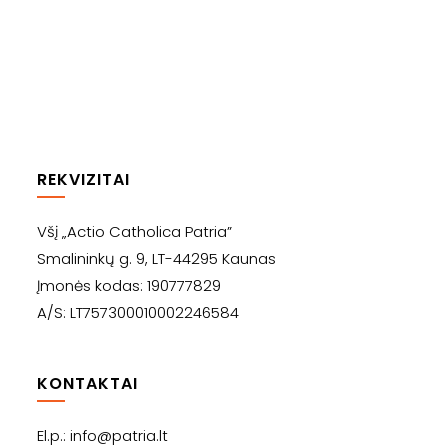
multiple
variants.
The
options
may
be
chosen
on
the
product
page
REKVIZITAI
Všį „Actio Catholica Patria”
Smalininkų g. 9, LT-44295 Kaunas
Įmonės kodas: 190777829
A/S: LT757300010002246584
KONTAKTAI
El.p.: info@patria.lt