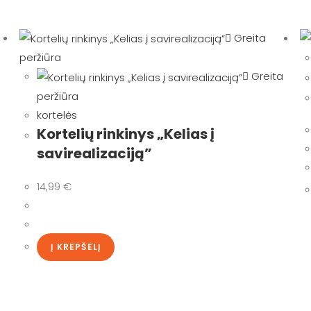
Greita
peržiūra
Greita
peržiūra
kortelės
Kortelių rinkinys „Kelias į
savirealizaciją”
14,99
€
Į KREPŠELĮ