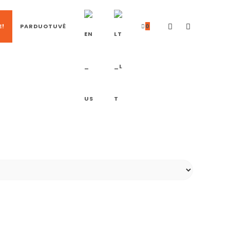
E!
PARDUOTUVĖ
0