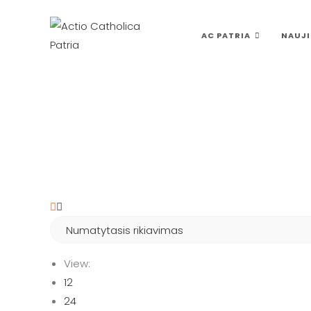
Skip
to
AC PATRIA
NAUJI
content
View:
12
24