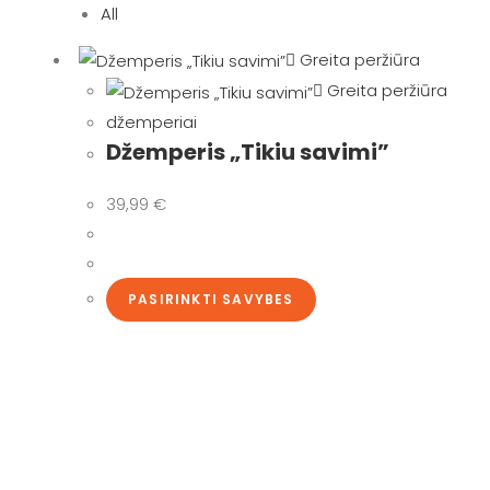
All
Greita peržiūra
Greita peržiūra
džemperiai
Džemperis „Tikiu savimi”
39,99
€
This
PASIRINKTI SAVYBES
product
has
multiple
variants.
The
options
may