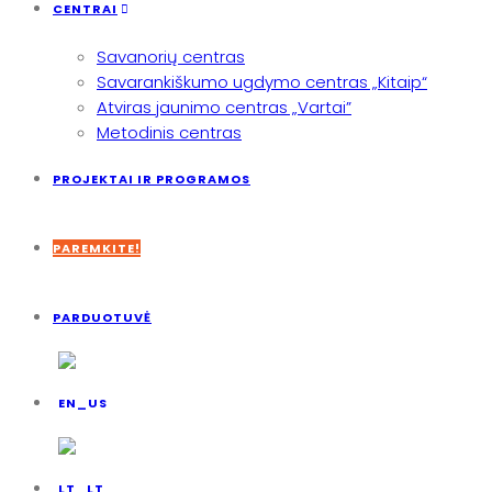
CENTRAI
Savanorių centras
Savarankiškumo ugdymo centras „Kitaip“
Atviras jaunimo centras „Vartai”
Metodinis centras
PROJEKTAI IR PROGRAMOS
PAREMKITE!
PARDUOTUVĖ