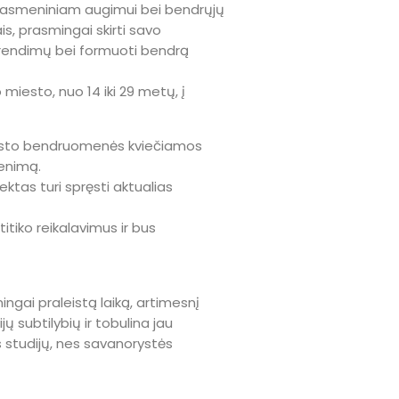
vę asmeniniam augimui bei bendrųjų
s, prasmingai skirti savo
 sprendimų bei formuoti bendrą
miesto, nuo 14 iki 29 metų, į
miesto bendruomenės kviečiamos
venimą.
ektas turi spręsti aktualias
tiko reikalavimus ir bus
ngai praleistą laiką, artimesnį
 subtilybių ir tobulina jau
s studijų, nes savanorystės