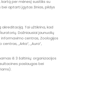
 kartą per mėnesį susitiks su
bei aptarti įgytas žinias, pildys
akreditaciją. Tai užtikrina, kad
kuratorių. Dažniausiai jaunuolių
 informavimo centras, Zoologijos
centras, „Arka“, „Aura“,
as iš 3 šaltinių: organizacijos
nsultacines paslaugas bei
riams).