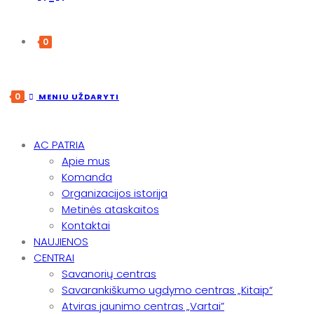
0
0
MENIU
UŽDARYTI
AC PATRIA
Apie mus
Komanda
Organizacijos istorija
Metinės ataskaitos
Kontaktai
NAUJIENOS
CENTRAI
Savanorių centras
Savarankiškumo ugdymo centras „Kitaip“
Atviras jaunimo centras „Vartai”