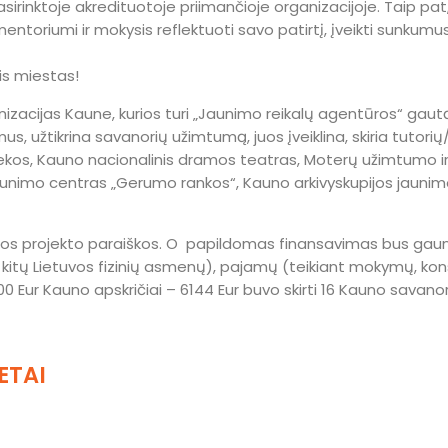
irinktoje akredituotoje priimančioje organizacijoje. Taip pat,
ntoriumi ir mokysis reflektuoti savo patirtį, įveikti sunkumus 
is miestas!
izacijas Kaune, kurios turi „Jaunimo reikalų agentūros“ gautą 
s, užtikrina savanorių užimtumą, juos įveiklina, skiria tutorių/
ekos, Kauno nacionalinis dramos teatras, Moterų užimtumo ir
aunimo centras „Gerumo rankos“, Kauno arkivyskupijos jaunimo 
tos projekto paraiškos. O
papildomas finansavimas bus gaunam
, kitų Lietuvos fizinių asmenų), pajamų (teikiant mokymų, ko
 Eur Kauno apskričiai – 6144 Eur buvo skirti 16 Kauno savano
ETAI