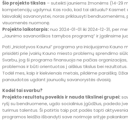
Šio projekto tikslas
– suteikti jauniems žmonėms (14-29 m.
kompetencijų ugdymui. Kas rodo, kad tai aktualu? Kasmet au
laisvalaikį savanorystei, noras priklausyti bendruomenėms, pr
visuomenės nuomonę.
Projekto laikotarpis:
nuo 2024-01-01 iki 2024-12-31, per met
„Jaunimo savanoriškos tarnybos programą” ir įgalinsime ju
Pati „Iniciatyvos Kaunui” programa yra inicijuojama Kauno 
prisidėti prie įvairių Kauno miesto problemų sprendimo siū
Svarbu, jog ši programa finansuoja ne pačias organizacijas, o
problemas ir būti orientuotas į aiškius tikslus bei rezultatus.
Todėl mes, kaip ir kiekvienais metais, pildėme paraišką. Dži
panaudotas ugdant jaunuolių savanorystės dvasią.
Kodėl tai svarbu?
Projekto rezultatų poveikis ir nauda tikslinei grupei:
sav
ryšį su bendruomene, ugdo socialinius įgūdžius, padeda įvei
turimus talentus. Ši patirtis taip pat padės tapti aktyvesni
programos leidžia išbandyti save norimoje srityje pakankamai