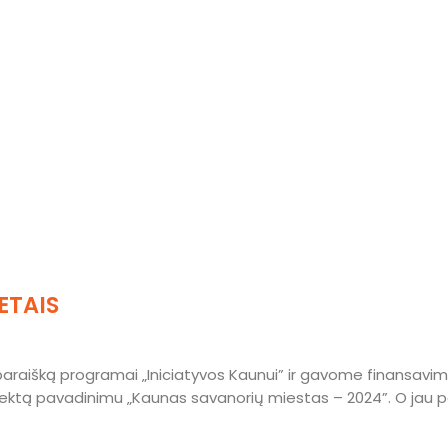
ETAIS
 paraišką programai „Iniciatyvos Kaunui” ir gavome finansavim
ktą pavadinimu „Kaunas savanorių miestas – 2024”. O jau p