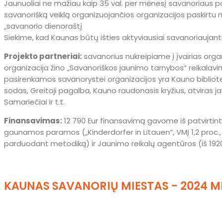
Jaunuoliai ne mažiau kaip 35 val. per mėnesį savanoriaus pas
savanorišką veiklą organizuojančios organizacijos paskirtu me
„savanorio dienoraštį
Siekime, kad Kaunas būtų išties aktyviausiai savanoriaujant
Projekto partneriai:
savanorius nukreipiame į įvairias organ
organizacija žino „Savanoriškos jaunimo tarnybos“ reikalavimu
pasirenkamos savanorystei organizacijos yra Kauno bibliot
sodas, Greitoji pagalba, Kauno raudonasis kryžius, atviras j
Samariečiai ir t.t.
Finansavimas:
12 790 Eur finansavimą gavome iš patvirtin
gaunamos paramos („Kinderdorfer in Litauen“, VMĮ 1,2 proc.
parduodant metodiką) ir Jaunimo reikalų agentūros (iš 19200
KAUNAS SAVANORIŲ MIESTAS - 2024 M