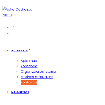
Skip
to
content
AC PATRIA
Apie mus
Komanda
Organizacijos istorija
Metinės ataskaitos
Kontaktai
NAUJIENOS