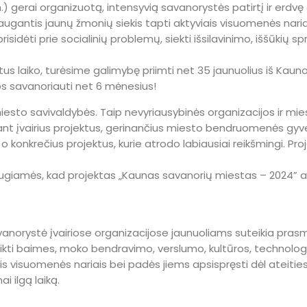
) gerai organizuotą, intensyvią savanorystės patirtį ir erd
gantis jaunų žmonių siekis tapti aktyviais visuomenės nariai
isidėti prie socialinių problemų, siekti išsilavinimo, iššūkių
us laiko, turėsime galimybę priimti net 35 jaunuolius iš Kauno 
os savanoriauti net 6 mėnesius!
miesto savivaldybės. Taip nevyriausybinės organizacijos ir 
lant įvairius projektus, gerinančius miesto bendruomenės gy
 konkrečius projektus, kurie atrodo labiausiai reikšmingi. Proj
augiamės, kad projektas „Kaunas savanorių miestas – 2024” ati
anorystė įvairiose organizacijose jaunuoliams suteikia prasmi
kti baimes, moko bendravimo, verslumo, kultūros, technologijų
ais visuomenės nariais bei padės jiems apsispręsti dėl ateitie
 ilgą laiką.