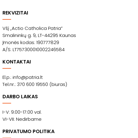
REKVIZITAI
Všį „Actio Catholica Patria”
Smalininkų g. 9, LT-44295 Kaunas
Įmonės kodas: 190777829
A/S: LT757300010002246584
KONTAKTAI
El.p.: info@patria.lt
Tel.nr.: 370 600 19550 (biuras)
DARBO LAIKAS
I-V: 9:00-17:00 val.
VI-VII: Nedirbame
PRIVATUMO POLITIKA