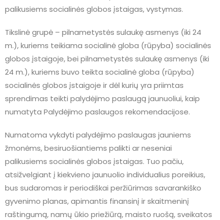
palikusiems socialinės globos įstaigas, vystymas.
Tikslinė grupė – pilnametystės sulaukę asmenys (iki 24
m.), kuriems teikiama socialinė globa (rūpyba) socialinės
globos įstaigoje, bei pilnametystės sulaukę asmenys (iki
24 m.), kuriems buvo teikta socialinė globa (rūpyba)
socialinės globos įstaigoje ir dėl kurių yra priimtas
sprendimas teikti palydėjimo paslaugą jaunuoliui, kaip
numatyta Palydėjimo paslaugos rekomendacijose.
Numatoma vykdyti palydėjimo paslaugas jauniems
žmonėms, besiruošiantiems palikti ar neseniai
palikusiems socialinės globos įstaigas. Tuo pačiu,
atsižvelgiant į kiekvieno jaunuolio individualius poreikius,
bus sudaromas ir periodiškai peržiūrimas savarankiško
gyvenimo planas, apimantis finansinį ir skaitmeninį
raštingumą, namų ūkio priežiūrą, maisto ruošą, sveikatos