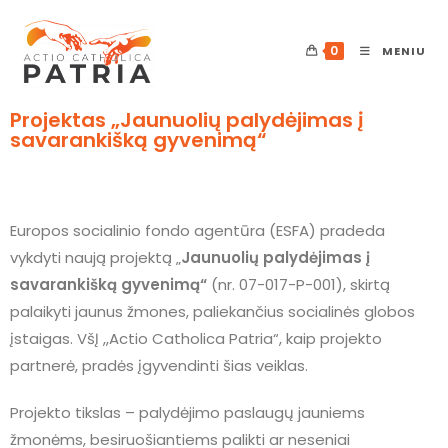
0
MENIU
Projektas „Jaunuolių palydėjimas į
savarankišką gyvenimą“
Europos socialinio fondo agentūra (ESFA) pradeda
vykdyti naują projektą „
Jaunuolių palydėjimas į
savarankišką gyvenimą“
(nr. 07-017-P-001), skirtą
palaikyti jaunus žmones, paliekančius socialinės globos
įstaigas.
VšĮ ,,Actio Catholica Patria“, kaip projekto
partnerė, pradės įgyvendinti šias veiklas.
Projekto tikslas – palydėjimo paslaugų jauniems
žmonėms, besiruošiantiems palikti ar neseniai